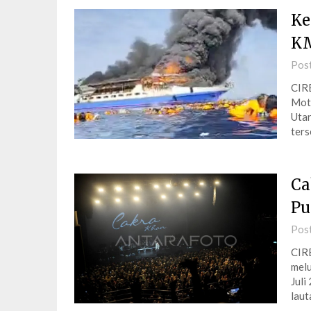
Ke
KM
Pos
CIR
Moto
Utar
ters
Ca
Pu
Pos
CIR
melu
Juli
laut