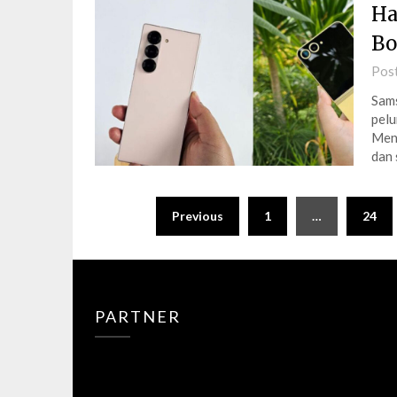
Ha
Bo
Pos
Sams
pelu
Menj
dan 
Posts
Previous
1
…
24
pagination
PARTNER