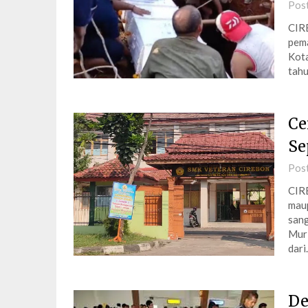
Pos
CIR
pema
Kota
tahu
Ce
Se
Pos
CIR
maup
sang
Muri
dar
De