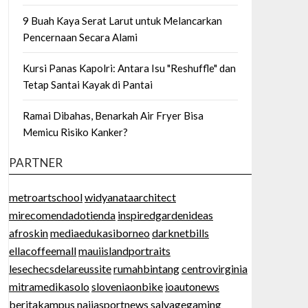
9 Buah Kaya Serat Larut untuk Melancarkan
Pencernaan Secara Alami
Kursi Panas Kapolri: Antara Isu "Reshuffle" dan
Tetap Santai Kayak di Pantai
Ramai Dibahas, Benarkah Air Fryer Bisa
Memicu Risiko Kanker?
PARTNER
metroartschool
widyanataarchitect
mirecomendadotienda
inspiredgardenideas
afroskin
mediaedukasiborneo
darknetbills
ellacoffeemall
mauiislandportraits
lesechecsdelareussite
rumahbintang
centrovirginia
mitramedikasolo
sloveniaonbike
ioautonews
beritakampus
naijasportnews
salvagegaming