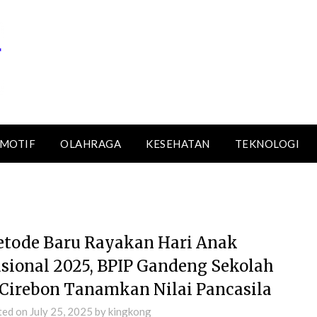
MOTIF
OLAHRAGA
KESEHATAN
TEKNOLOGI
tode Baru Rayakan Hari Anak
sional 2025, BPIP Gandeng Sekolah
 Cirebon Tanamkan Nilai Pancasila
ted on
July 25, 2025
by
kingkong