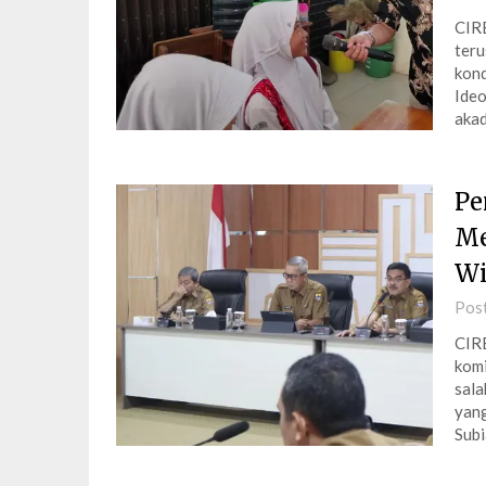
CIR
teru
kond
Ideo
akad
Pe
Me
Wi
Pos
CIR
kom
sala
yang
Subi