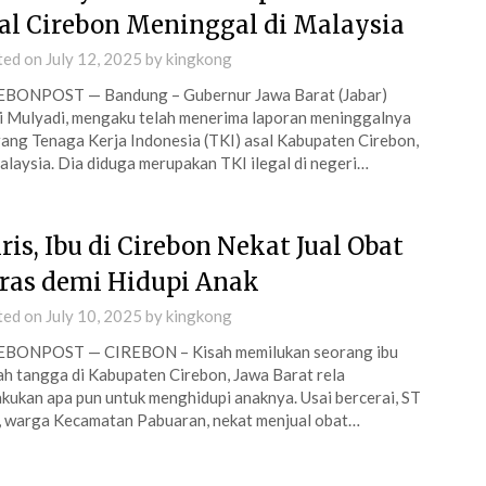
al Cirebon Meninggal di Malaysia
ted on
July 12, 2025
by
kingkong
EBONPOST — Bandung – Gubernur Jawa Barat (Jabar)
 Mulyadi, mengaku telah menerima laporan meninggalnya
ang Tenaga Kerja Indonesia (TKI) asal Kabupaten Cirebon,
alaysia. Dia diduga merupakan TKI ilegal di negeri…
ris, Ibu di Cirebon Nekat Jual Obat
ras demi Hidupi Anak
ted on
July 10, 2025
by
kingkong
EBONPOST — CIREBON – Kisah memilukan seorang ibu
h tangga di Kabupaten Cirebon, Jawa Barat rela
kukan apa pun untuk menghidupi anaknya. Usai bercerai, ST
, warga Kecamatan Pabuaran, nekat menjual obat…