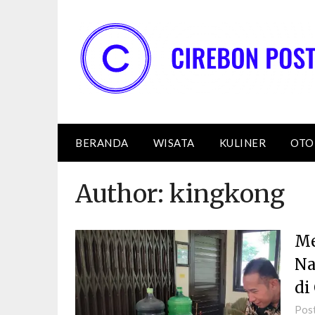
Skip
to
content
BERANDA
WISATA
KULINER
OTO
Author:
kingkong
Me
Na
di
Pos