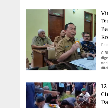
Vi
Di
Ba
Kr
Pos
CIR
dige
medi
dita
12
Ci
Da