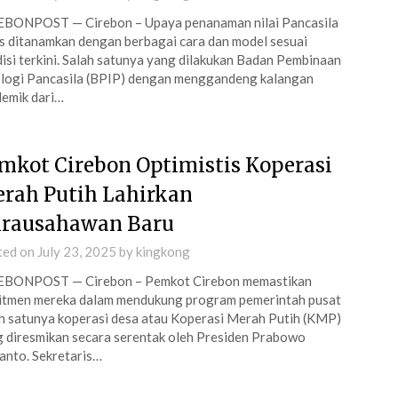
EBONPOST — Cirebon – Upaya penanaman nilai Pancasila
s ditanamkan dengan berbagai cara dan model sesuai
isi terkini. Salah satunya yang dilakukan Badan Pembinaan
logi Pancasila (BPIP) dengan menggandeng kalangan
emik dari…
mkot Cirebon Optimistis Koperasi
rah Putih Lahirkan
rausahawan Baru
ted on
July 23, 2025
by
kingkong
EBONPOST — Cirebon – Pemkot Cirebon memastikan
itmen mereka dalam mendukung program pemerintah pusat
h satunya koperasi desa atau Koperasi Merah Putih (KMP)
 diresmikan secara serentak oleh Presiden Prabowo
anto. Sekretaris…