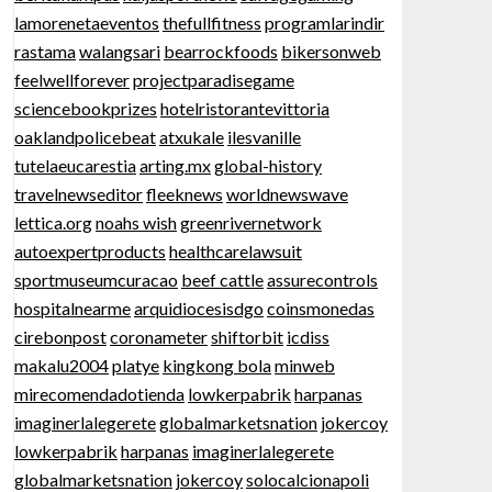
lamorenetaeventos
thefullfitness
programlarindir
rastama
walangsari
bearrockfoods
bikersonweb
feelwellforever
projectparadisegame
sciencebookprizes
hotelristorantevittoria
oaklandpolicebeat
atxukale
ilesvanille
tutelaeucarestia
arting.mx
global-history
travelnewseditor
fleeknews
worldnewswave
lettica.org
noahs wish
greenrivernetwork
autoexpertproducts
healthcarelawsuit
sportmuseumcuracao
beef cattle
assurecontrols
hospitalnearme
arquidiocesisdgo
coinsmonedas
cirebonpost
coronameter
shiftorbit
icdiss
makalu2004
platye
kingkong bola
minweb
mirecomendadotienda
lowkerpabrik
harpanas
imaginerlalegerete
globalmarketsnation
jokercoy
lowkerpabrik
harpanas
imaginerlalegerete
globalmarketsnation
jokercoy
solocalcionapoli