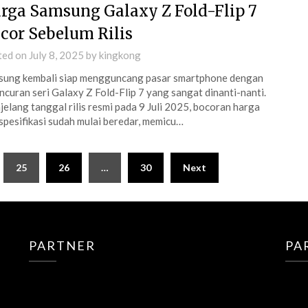
rga Samsung Galaxy Z Fold-Flip 7
cor Sebelum Rilis
ted on
July 8, 2025
by
kingkong
ung kembali siap mengguncang pasar smartphone dengan
ncuran seri Galaxy Z Fold-Flip 7 yang sangat dinanti-nanti.
elang tanggal rilis resmi pada 9 Juli 2025, bocoran harga
spesifikasi sudah mulai beredar, memicu…
25
26
…
30
Next
PARTNER
PA