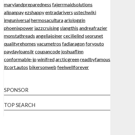
marylandpreparedness
fajerrmaidsolutions
alipanpay
ezshappy
entradarivers
ustechwiki
imguniversal
hermosacultura
arlologgin
phoenixpower
jazzcruising
slangthis
andreafrazier
monstathreads
angeliajoiner
cecilielind
seorunet
qualityrehomes
vacumetros
fadiaragon
foryouto
paydayloansilr
coupancode
joshuaflinn
conformable-jp
winifred
arcticgreen
readbyfamous
itcort.autos
bikersonweb
feelwellforever
SPONSOR
TOP SEARCH