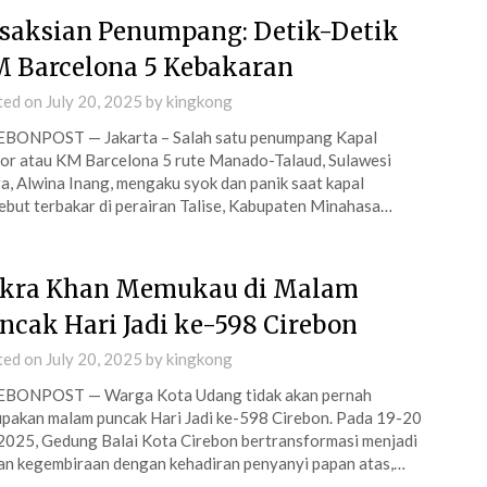
saksian Penumpang: Detik-Detik
 Barcelona 5 Kebakaran
ted on
July 20, 2025
by
kingkong
EBONPOST — Jakarta – Salah satu penumpang Kapal
r atau KM Barcelona 5 rute Manado-Talaud, Sulawesi
a, Alwina Inang, mengaku syok dan panik saat kapal
ebut terbakar di perairan Talise, Kabupaten Minahasa…
kra Khan Memukau di Malam
ncak Hari Jadi ke-598 Cirebon
ted on
July 20, 2025
by
kingkong
EBONPOST — Warga Kota Udang tidak akan pernah
pakan malam puncak Hari Jadi ke-598 Cirebon. Pada 19-20
 2025, Gedung Balai Kota Cirebon bertransformasi menjadi
an kegembiraan dengan kehadiran penyanyi papan atas,…