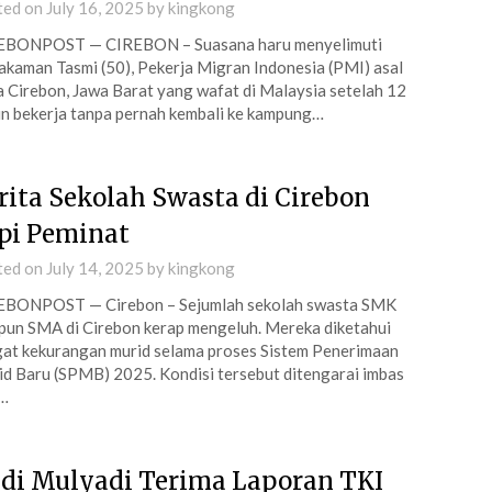
ted on
July 16, 2025
by
kingkong
EBONPOST — CIREBON – Suasana haru menyelimuti
kaman Tasmi (50), Pekerja Migran Indonesia (PMI) asal
 Cirebon, Jawa Barat yang wafat di Malaysia setelah 12
n bekerja tanpa pernah kembali ke kampung…
rita Sekolah Swasta di Cirebon
pi Peminat
ted on
July 14, 2025
by
kingkong
EBONPOST — Cirebon – Sejumlah sekolah swasta SMK
un SMA di Cirebon kerap mengeluh. Mereka diketahui
at kekurangan murid selama proses Sistem Penerimaan
d Baru (SPMB) 2025. Kondisi tersebut ditengarai imbas
i…
di Mulyadi Terima Laporan TKI