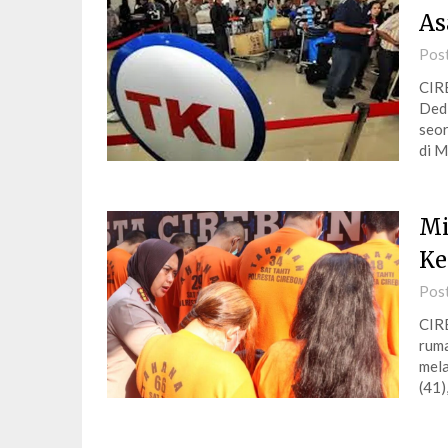
As
Pos
CIR
Dedi
seor
di M
Mi
Ke
Pos
CIR
ruma
mela
(41)