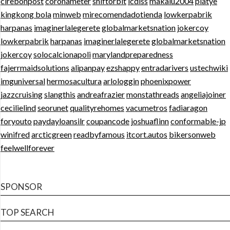
cirebonpost
coronameter
shiftorbit
icdiss
makalu2004
platye
kingkong bola
minweb
mirecomendadotienda
lowkerpabrik
harpanas
imaginerlalegerete
globalmarketsnation
jokercoy
lowkerpabrik
harpanas
imaginerlalegerete
globalmarketsnation
jokercoy
solocalcionapoli
marylandpreparedness
fajerrmaidsolutions
alipanpay
ezshappy
entradarivers
ustechwiki
imguniversal
hermosacultura
arlologgin
phoenixpower
jazzcruising
slangthis
andreafrazier
monstathreads
angeliajoiner
cecilielind
seorunet
qualityrehomes
vacumetros
fadiaragon
foryouto
paydayloansilr
coupancode
joshuaflinn
conformable-jp
winifred
arcticgreen
readbyfamous
itcort.autos
bikersonweb
feelwellforever
SPONSOR
TOP SEARCH