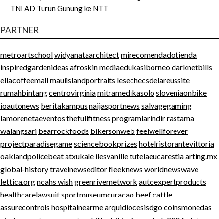
TNI AD Turun Gunung ke NTT
PARTNER
metroartschool
widyanataarchitect
mirecomendadotienda
inspiredgardenideas
afroskin
mediaedukasiborneo
darknetbills
ellacoffeemall
mauiislandportraits
lesechecsdelareussite
rumahbintang
centrovirginia
mitramedikasolo
sloveniaonbike
ioautonews
beritakampus
naijasportnews
salvagegaming
lamorenetaeventos
thefullfitness
programlarindir
rastama
walangsari
bearrockfoods
bikersonweb
feelwellforever
projectparadisegame
sciencebookprizes
hotelristorantevittoria
oaklandpolicebeat
atxukale
ilesvanille
tutelaeucarestia
arting.mx
global-history
travelnewseditor
fleeknews
worldnewswave
lettica.org
noahs wish
greenrivernetwork
autoexpertproducts
healthcarelawsuit
sportmuseumcuracao
beef cattle
assurecontrols
hospitalnearme
arquidiocesisdgo
coinsmonedas