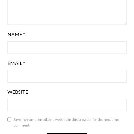
NAME
*
EMAIL
*
WEBSITE
Save my name, email, and website in this browser for the next time I
comment.