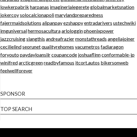
lowkerpabrik
harpanas
imaginerlalegerete
globalmarketsnation
jokercoy
solocalcionapoli
marylandpreparedness
fajerrmaidsolutions
alipanpay
ezshappy
entradarivers
ustechwiki
imguniversal
hermosacultura
arlologgin
phoenixpower
jazzcruising
slangthis
andreafrazier
monstathreads
angeliajoiner
cecilielind
seorunet
qualityrehomes
vacumetros
fadiaragon
foryouto
paydayloansilr
coupancode
joshuaflinn
conformable-jp
winifred
arcticgreen
readbyfamous
itcort.autos
bikersonweb
feelwellforever
SPONSOR
TOP SEARCH