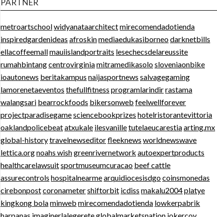
PARTNER
metroartschool
widyanataarchitect
mirecomendadotienda
inspiredgardenideas
afroskin
mediaedukasiborneo
darknetbills
ellacoffeemall
mauiislandportraits
lesechecsdelareussite
rumahbintang
centrovirginia
mitramedikasolo
sloveniaonbike
ioautonews
beritakampus
naijasportnews
salvagegaming
lamorenetaeventos
thefullfitness
programlarindir
rastama
walangsari
bearrockfoods
bikersonweb
feelwellforever
projectparadisegame
sciencebookprizes
hotelristorantevittoria
oaklandpolicebeat
atxukale
ilesvanille
tutelaeucarestia
arting.mx
global-history
travelnewseditor
fleeknews
worldnewswave
lettica.org
noahs wish
greenrivernetwork
autoexpertproducts
healthcarelawsuit
sportmuseumcuracao
beef cattle
assurecontrols
hospitalnearme
arquidiocesisdgo
coinsmonedas
cirebonpost
coronameter
shiftorbit
icdiss
makalu2004
platye
kingkong bola
minweb
mirecomendadotienda
lowkerpabrik
harpanas
imaginerlalegerete
globalmarketsnation
jokercoy