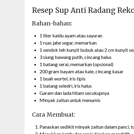
Resep Sup Anti Radang Reko
Bahan-bahan:
1 liter kaldu ayam atau sayuran
1 ruas jahe segar, memarkan
1 sendok teh kunyit bubuk atau 2 cm kunyit sega
3 siung bawang putih, cincang halus
1 batang serai, memarkan (opsional)
200 gram bayam atau kale, cincang kasar
1 buah wortel, iris tipis
1 batang seledri, iris halus
Garam dan lada hitam secukupnya
Minyak zaitun untuk menumis
Cara Membuat:
Panaskan sedikit minyak zaitun dalam panci, t
Masukkan kaldu dan serai, biarkan mendidih.