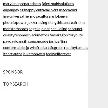
marylandpreparedness
fajerrmaidsolutions
alipanpay
ezshappy
entradarivers
ustechwiki
imguniversal
hermosacultura
arlologgin
phoenixpower
jazzcruising
slangthis
andreafrazier
monstathreads
angeliajoiner
cecilielind
seorunet
qualityrehomes
vacumetros
fadiaragon
foryouto
paydayloansilr
coupancode
joshuaflinn
conformable-jp
winifred
arcticgreen
readbyfamous
itcort.autos
bikersonweb
feelwellforever
SPONSOR
TOP SEARCH