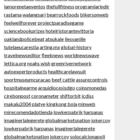
lamorenetaeventos
thefullfitness
programlarindir
rastama
walangsari
bearrockfoods
bikersonweb
feelwellforever
projectparadisegame
sciencebookprizes
hotelristorantevittoria
oaklandpolicebeat
atxukale
ilesvanille
tutelaeucarestia
arting.mx
global-history
travelnewseditor
fleeknews
worldnewswave
lettica.org
noahs wish
greenrivernetwork
autoexpertproducts
healthcarelawsuit
sportmuseumcuracao
beef cattle
assurecontrols
hospitalnearme
arquidiocesisdgo
coinsmonedas
cirebonpost
coronameter
shiftorbit
icdiss
makalu2004
platye
kingkong bola
minweb
mirecomendadotienda
lowkerpabrik
harpanas
imaginerlalegerete
globalmarketsnation
jokercoy
lowkerpabrik
harpanas
imaginerlalegerete
globalmarketsnation
jokercoy
solocalcionapoli