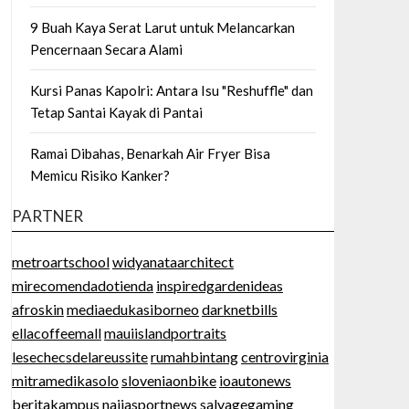
9 Buah Kaya Serat Larut untuk Melancarkan
Pencernaan Secara Alami
Kursi Panas Kapolri: Antara Isu "Reshuffle" dan
Tetap Santai Kayak di Pantai
Ramai Dibahas, Benarkah Air Fryer Bisa
Memicu Risiko Kanker?
PARTNER
metroartschool
widyanataarchitect
mirecomendadotienda
inspiredgardenideas
afroskin
mediaedukasiborneo
darknetbills
ellacoffeemall
mauiislandportraits
lesechecsdelareussite
rumahbintang
centrovirginia
mitramedikasolo
sloveniaonbike
ioautonews
beritakampus
naijasportnews
salvagegaming