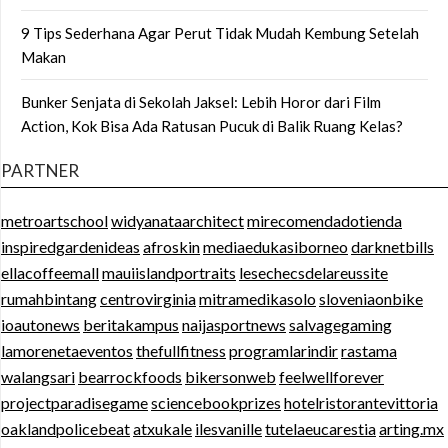
9 Tips Sederhana Agar Perut Tidak Mudah Kembung Setelah
Makan
Bunker Senjata di Sekolah Jaksel: Lebih Horor dari Film
Action, Kok Bisa Ada Ratusan Pucuk di Balik Ruang Kelas?
PARTNER
metroartschool
widyanataarchitect
mirecomendadotienda
inspiredgardenideas
afroskin
mediaedukasiborneo
darknetbills
ellacoffeemall
mauiislandportraits
lesechecsdelareussite
rumahbintang
centrovirginia
mitramedikasolo
sloveniaonbike
ioautonews
beritakampus
naijasportnews
salvagegaming
lamorenetaeventos
thefullfitness
programlarindir
rastama
walangsari
bearrockfoods
bikersonweb
feelwellforever
projectparadisegame
sciencebookprizes
hotelristorantevittoria
oaklandpolicebeat
atxukale
ilesvanille
tutelaeucarestia
arting.mx