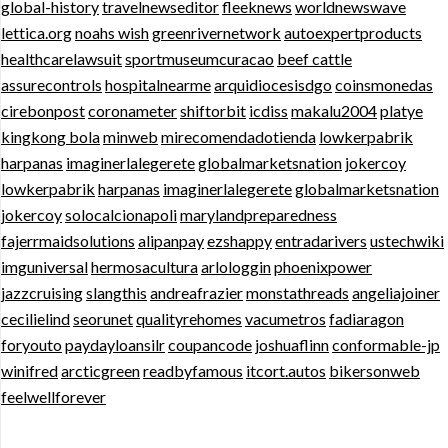
global-history
travelnewseditor
fleeknews
worldnewswave
lettica.org
noahs wish
greenrivernetwork
autoexpertproducts
healthcarelawsuit
sportmuseumcuracao
beef cattle
assurecontrols
hospitalnearme
arquidiocesisdgo
coinsmonedas
cirebonpost
coronameter
shiftorbit
icdiss
makalu2004
platye
kingkong bola
minweb
mirecomendadotienda
lowkerpabrik
harpanas
imaginerlalegerete
globalmarketsnation
jokercoy
lowkerpabrik
harpanas
imaginerlalegerete
globalmarketsnation
jokercoy
solocalcionapoli
marylandpreparedness
fajerrmaidsolutions
alipanpay
ezshappy
entradarivers
ustechwiki
imguniversal
hermosacultura
arlologgin
phoenixpower
jazzcruising
slangthis
andreafrazier
monstathreads
angeliajoiner
cecilielind
seorunet
qualityrehomes
vacumetros
fadiaragon
foryouto
paydayloansilr
coupancode
joshuaflinn
conformable-jp
winifred
arcticgreen
readbyfamous
itcort.autos
bikersonweb
feelwellforever