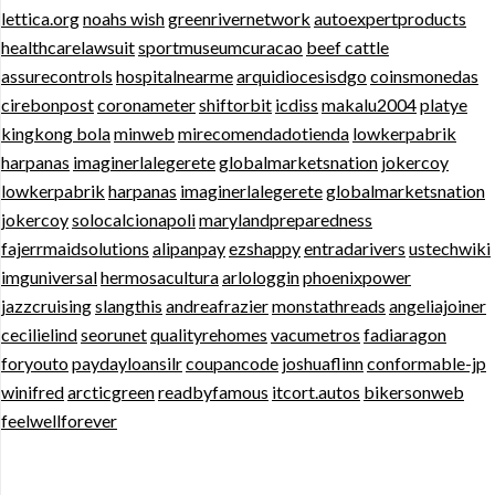
lettica.org
noahs wish
greenrivernetwork
autoexpertproducts
healthcarelawsuit
sportmuseumcuracao
beef cattle
assurecontrols
hospitalnearme
arquidiocesisdgo
coinsmonedas
cirebonpost
coronameter
shiftorbit
icdiss
makalu2004
platye
kingkong bola
minweb
mirecomendadotienda
lowkerpabrik
harpanas
imaginerlalegerete
globalmarketsnation
jokercoy
lowkerpabrik
harpanas
imaginerlalegerete
globalmarketsnation
jokercoy
solocalcionapoli
marylandpreparedness
fajerrmaidsolutions
alipanpay
ezshappy
entradarivers
ustechwiki
imguniversal
hermosacultura
arlologgin
phoenixpower
jazzcruising
slangthis
andreafrazier
monstathreads
angeliajoiner
cecilielind
seorunet
qualityrehomes
vacumetros
fadiaragon
foryouto
paydayloansilr
coupancode
joshuaflinn
conformable-jp
winifred
arcticgreen
readbyfamous
itcort.autos
bikersonweb
feelwellforever