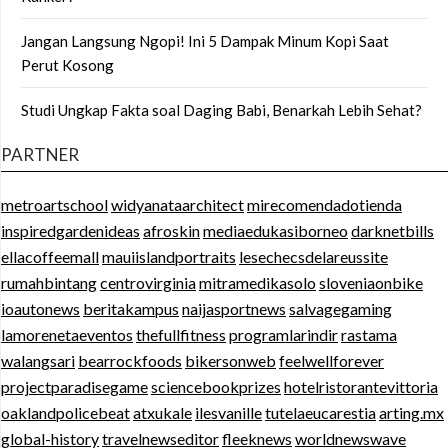
Jangan Langsung Ngopi! Ini 5 Dampak Minum Kopi Saat
Perut Kosong
Studi Ungkap Fakta soal Daging Babi, Benarkah Lebih Sehat?
PARTNER
metroartschool
widyanataarchitect
mirecomendadotienda
inspiredgardenideas
afroskin
mediaedukasiborneo
darknetbills
ellacoffeemall
mauiislandportraits
lesechecsdelareussite
rumahbintang
centrovirginia
mitramedikasolo
sloveniaonbike
ioautonews
beritakampus
naijasportnews
salvagegaming
lamorenetaeventos
thefullfitness
programlarindir
rastama
walangsari
bearrockfoods
bikersonweb
feelwellforever
projectparadisegame
sciencebookprizes
hotelristorantevittoria
oaklandpolicebeat
atxukale
ilesvanille
tutelaeucarestia
arting.mx
global-history
travelnewseditor
fleeknews
worldnewswave