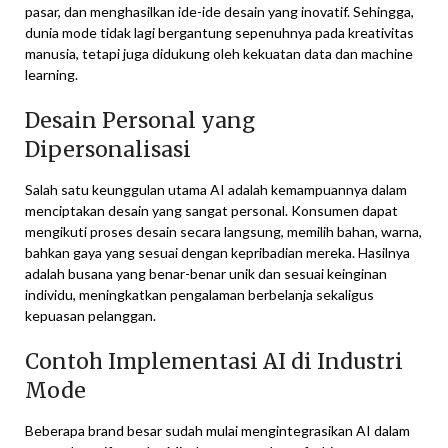
pasar, dan menghasilkan ide-ide desain yang inovatif. Sehingga,
dunia mode tidak lagi bergantung sepenuhnya pada kreativitas
manusia, tetapi juga didukung oleh kekuatan data dan machine
learning.
Desain Personal yang
Dipersonalisasi
Salah satu keunggulan utama AI adalah kemampuannya dalam
menciptakan desain yang sangat personal. Konsumen dapat
mengikuti proses desain secara langsung, memilih bahan, warna,
bahkan gaya yang sesuai dengan kepribadian mereka. Hasilnya
adalah busana yang benar-benar unik dan sesuai keinginan
individu, meningkatkan pengalaman berbelanja sekaligus
kepuasan pelanggan.
Contoh Implementasi AI di Industri
Mode
Beberapa brand besar sudah mulai mengintegrasikan AI dalam