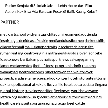
Bunker Senjata di Sekolah Jaksel: Lebih Horor dari Film
Action, Kok Bisa Ada Ratusan Pucuk di Balik Ruang Kelas?
PARTNER
metroartschool
widyanataarchitect
mirecomendadotienda
inspiredgardenideas
afroskin
mediaedukasiborneo
darknetbills
ellacoffeemall
mauiislandportraits
lesechecsdelareussite
rumahbintang
centrovirginia
mitramedikasolo
sloveniaonbike
ioautonews
beritakampus
naijasportnews
salvagegaming
lamorenetaeventos
thefullfitness
programlarindir
rastama
walangsari
bearrockfoods
bikersonweb
feelwellforever
projectparadisegame
sciencebookprizes
hotelristorantevittoria
oaklandpolicebeat
atxukale
ilesvanille
tutelaeucarestia
arting.mx
global-history
travelnewseditor
fleeknews
worldnewswave
lettica.org
noahs wish
greenrivernetwork
autoexpertproducts
healthcarelawsuit
sportmuseumcuracao
beef cattle