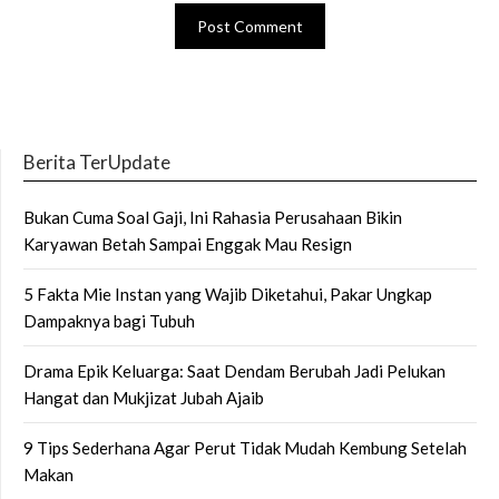
Berita TerUpdate
Bukan Cuma Soal Gaji, Ini Rahasia Perusahaan Bikin
Karyawan Betah Sampai Enggak Mau Resign
5 Fakta Mie Instan yang Wajib Diketahui, Pakar Ungkap
Dampaknya bagi Tubuh
Drama Epik Keluarga: Saat Dendam Berubah Jadi Pelukan
Hangat dan Mukjizat Jubah Ajaib
9 Tips Sederhana Agar Perut Tidak Mudah Kembung Setelah
Makan