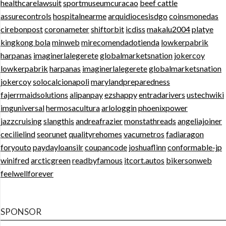
healthcarelawsuit
sportmuseumcuracao
beef cattle
assurecontrols
hospitalnearme
arquidiocesisdgo
coinsmonedas
cirebonpost
coronameter
shiftorbit
icdiss
makalu2004
platye
kingkong bola
minweb
mirecomendadotienda
lowkerpabrik
harpanas
imaginerlalegerete
globalmarketsnation
jokercoy
lowkerpabrik
harpanas
imaginerlalegerete
globalmarketsnation
jokercoy
solocalcionapoli
marylandpreparedness
fajerrmaidsolutions
alipanpay
ezshappy
entradarivers
ustechwiki
imguniversal
hermosacultura
arlologgin
phoenixpower
jazzcruising
slangthis
andreafrazier
monstathreads
angeliajoiner
cecilielind
seorunet
qualityrehomes
vacumetros
fadiaragon
foryouto
paydayloansilr
coupancode
joshuaflinn
conformable-jp
winifred
arcticgreen
readbyfamous
itcort.autos
bikersonweb
feelwellforever
SPONSOR