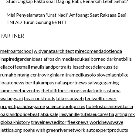
Studi Ungkap Fakta soal Daging Babi, Benarkah Lebih Sehat?
Misi Penyelamatan "Urat Nadi" Amfoang: Saat Raksasa Besi
TNI AD Turun Gunung ke NTT
PARTNER
metroartschool
widyanataarchitect
mirecomendadotienda
inspiredgardenideas
afroskin
mediaedukasiborneo
darknetbills
ellacoffeemall
mauiislandportraits
lesechecsdelareussite
rumahbintang
centrovirginia
mitramedikasolo
sloveniaonbike
ioautonews
beritakampus
naijasportnews
salvagegaming
lamorenetaeventos
thefullfitness
programlarindir
rastama
walangsari
bearrockfoods
bikersonweb
feelwellforever
projectparadisegame
sciencebookprizes
hotelristorantevittoria
oaklandpolicebeat
atxukale
ilesvanille
tutelaeucarestia
arting.mx
global-history
travelnewseditor
fleeknews
worldnewswave
lettica.org
noahs wish
greenrivernetwork
autoexpertproducts