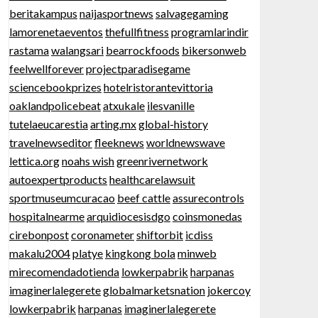
beritakampus
naijasportnews
salvagegaming
lamorenetaeventos
thefullfitness
programlarindir
rastama
walangsari
bearrockfoods
bikersonweb
feelwellforever
projectparadisegame
sciencebookprizes
hotelristorantevittoria
oaklandpolicebeat
atxukale
ilesvanille
tutelaeucarestia
arting.mx
global-history
travelnewseditor
fleeknews
worldnewswave
lettica.org
noahs wish
greenrivernetwork
autoexpertproducts
healthcarelawsuit
sportmuseumcuracao
beef cattle
assurecontrols
hospitalnearme
arquidiocesisdgo
coinsmonedas
cirebonpost
coronameter
shiftorbit
icdiss
makalu2004
platye
kingkong bola
minweb
mirecomendadotienda
lowkerpabrik
harpanas
imaginerlalegerete
globalmarketsnation
jokercoy
lowkerpabrik
harpanas
imaginerlalegerete