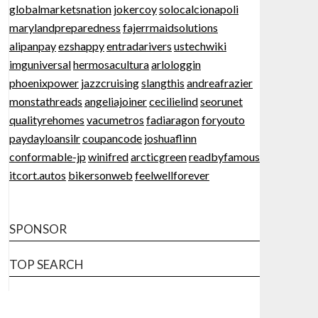
globalmarketsnation
jokercoy
solocalcionapoli
marylandpreparedness
fajerrmaidsolutions
alipanpay
ezshappy
entradarivers
ustechwiki
imguniversal
hermosacultura
arlologgin
phoenixpower
jazzcruising
slangthis
andreafrazier
monstathreads
angeliajoiner
cecilielind
seorunet
qualityrehomes
vacumetros
fadiaragon
foryouto
paydayloansilr
coupancode
joshuaflinn
conformable-jp
winifred
arcticgreen
readbyfamous
itcort.autos
bikersonweb
feelwellforever
SPONSOR
TOP SEARCH