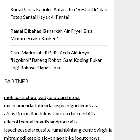
Kursi Panas Kapolri: Antara Isu "Reshuffle" dan
Tetap Santai Kayak di Pantai
Ramai Dibahas, Benarkah Air Fryer Bisa
Memicu Risiko Kanker?
Guru Madrasah di Pidie Aceh Akhirnya
"Ngobrol" Bareng Robot: Saat Koding Bukan
Lagi Bahasa Planet Lain
PARTNER
metroartschool
widyanataarchitect
mirecomendadotienda
inspiredgardenideas
afroskin
mediaedukasiborneo
darknetbills
ellacoffeemall
mauiislandportraits
lesechecsdelareussite
rumahbintang
centrovirginia
mitramedikasolo
sloveniaonbike
ioautonews