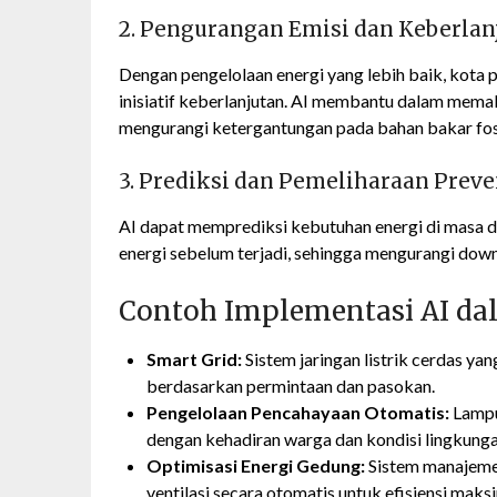
2. Pengurangan Emisi dan Keberlan
Dengan pengelolaan energi yang lebih baik, kot
inisiatif keberlanjutan. AI membantu dalam mem
mengurangi ketergantungan pada bahan bakar fosi
3. Prediksi dan Pemeliharaan Preve
AI dapat memprediksi kebutuhan energi di masa 
energi sebelum terjadi, sehingga mengurangi dow
Contoh Implementasi AI da
Smart Grid:
Sistem jaringan listrik cerdas ya
berdasarkan permintaan dan pasokan.
Pengelolaan Pencahayaan Otomatis:
Lampu 
dengan kehadiran warga dan kondisi lingkunga
Optimisasi Energi Gedung:
Sistem manajeme
ventilasi secara otomatis untuk efisiensi maks