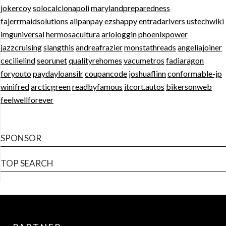
jokercoy
solocalcionapoli
marylandpreparedness
fajerrmaidsolutions
alipanpay
ezshappy
entradarivers
ustechwiki
imguniversal
hermosacultura
arlologgin
phoenixpower
jazzcruising
slangthis
andreafrazier
monstathreads
angeliajoiner
cecilielind
seorunet
qualityrehomes
vacumetros
fadiaragon
foryouto
paydayloansilr
coupancode
joshuaflinn
conformable-jp
winifred
arcticgreen
readbyfamous
itcort.autos
bikersonweb
feelwellforever
SPONSOR
TOP SEARCH