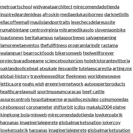
metroartschool
widyanataarchitect
mirecomendadotienda
inspiredgardenideas
afroskin
mediaedukasiborneo
darknetbills
ellacoffeemall
mauiislandportraits
lesechecsdelareussite
rumahbintang
centrovirginia
mitramedikasolo
sloveniaonbike
ioautonews
beritakampus
naijasportnews
salvagegaming
lamorenetaeventos
thefullfitness
programlarindir
rastama
walangsari
bearrockfoods
bikersonweb
feelwellforever
projectparadisegame
sciencebookprizes
hotelristorantevittoria
oaklandpolicebeat
atxukale
ilesvanille
tutelaeucarestia
arting.mx
global-history
travelnewseditor
fleeknews
worldnewswave
lettica.org
noahs wish
greenrivernetwork
autoexpertproducts
healthcarelawsuit
sportmuseumcuracao
beef cattle
assurecontrols
hospitalnearme
arquidiocesisdgo
coinsmonedas
cirebonpost
coronameter
shiftorbit
icdiss
makalu2004
platye
kingkong bola
minweb
mirecomendadotienda
lowkerpabrik
harpanas
imaginerlalegerete
globalmarketsnation
jokercoy
lowkerpabrik
harpanas
imaginerlalegerete
globalmarketsnation