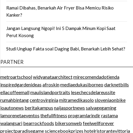
Ramai Dibahas, Benarkah Air Fryer Bisa Memicu Risiko
Kanker?
Jangan Langsung Ngopi! Ini 5 Dampak Minum Kopi Saat
Perut Kosong
Studi Ungkap Fakta soal Daging Babi, Benarkah Lebih Sehat?
PARTNER
metroartschool
widyanataarchitect
mirecomendadotienda
inspiredgardenideas
afroskin
mediaedukasiborneo
darknetbills
ellacoffeemall
mauiislandportraits
lesechecsdelareussite
rumahbintang
centrovirginia
mitramedikasolo
sloveniaonbike
ioautonews
beritakampus
naijasportnews
salvagegaming
lamorenetaeventos
thefullfitness
programlarindir
rastama
walangsari
bearrockfoods
bikersonweb
feelwellforever
projectparadisegame
sciencebookprizes
hotelristorantevittoria