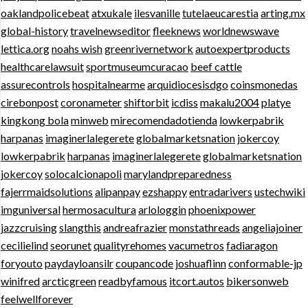
oaklandpolicebeat
atxukale
ilesvanille
tutelaeucarestia
arting.mx
global-history
travelnewseditor
fleeknews
worldnewswave
lettica.org
noahs wish
greenrivernetwork
autoexpertproducts
healthcarelawsuit
sportmuseumcuracao
beef cattle
assurecontrols
hospitalnearme
arquidiocesisdgo
coinsmonedas
cirebonpost
coronameter
shiftorbit
icdiss
makalu2004
platye
kingkong bola
minweb
mirecomendadotienda
lowkerpabrik
harpanas
imaginerlalegerete
globalmarketsnation
jokercoy
lowkerpabrik
harpanas
imaginerlalegerete
globalmarketsnation
jokercoy
solocalcionapoli
marylandpreparedness
fajerrmaidsolutions
alipanpay
ezshappy
entradarivers
ustechwiki
imguniversal
hermosacultura
arlologgin
phoenixpower
jazzcruising
slangthis
andreafrazier
monstathreads
angeliajoiner
cecilielind
seorunet
qualityrehomes
vacumetros
fadiaragon
foryouto
paydayloansilr
coupancode
joshuaflinn
conformable-jp
winifred
arcticgreen
readbyfamous
itcort.autos
bikersonweb
feelwellforever