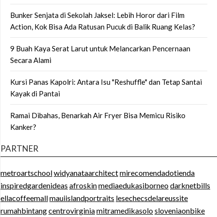
Bunker Senjata di Sekolah Jaksel: Lebih Horor dari Film
Action, Kok Bisa Ada Ratusan Pucuk di Balik Ruang Kelas?
9 Buah Kaya Serat Larut untuk Melancarkan Pencernaan
Secara Alami
Kursi Panas Kapolri: Antara Isu "Reshuffle" dan Tetap Santai
Kayak di Pantai
Ramai Dibahas, Benarkah Air Fryer Bisa Memicu Risiko
Kanker?
PARTNER
metroartschool
widyanataarchitect
mirecomendadotienda
inspiredgardenideas
afroskin
mediaedukasiborneo
darknetbills
ellacoffeemall
mauiislandportraits
lesechecsdelareussite
rumahbintang
centrovirginia
mitramedikasolo
sloveniaonbike