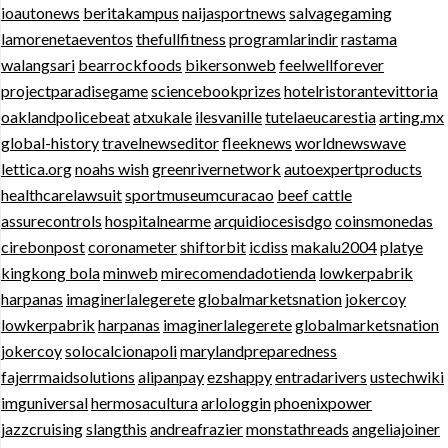
ioautonews
beritakampus
naijasportnews
salvagegaming
lamorenetaeventos
thefullfitness
programlarindir
rastama
walangsari
bearrockfoods
bikersonweb
feelwellforever
projectparadisegame
sciencebookprizes
hotelristorantevittoria
oaklandpolicebeat
atxukale
ilesvanille
tutelaeucarestia
arting.mx
global-history
travelnewseditor
fleeknews
worldnewswave
lettica.org
noahs wish
greenrivernetwork
autoexpertproducts
healthcarelawsuit
sportmuseumcuracao
beef cattle
assurecontrols
hospitalnearme
arquidiocesisdgo
coinsmonedas
cirebonpost
coronameter
shiftorbit
icdiss
makalu2004
platye
kingkong bola
minweb
mirecomendadotienda
lowkerpabrik
harpanas
imaginerlalegerete
globalmarketsnation
jokercoy
lowkerpabrik
harpanas
imaginerlalegerete
globalmarketsnation
jokercoy
solocalcionapoli
marylandpreparedness
fajerrmaidsolutions
alipanpay
ezshappy
entradarivers
ustechwiki
imguniversal
hermosacultura
arlologgin
phoenixpower
jazzcruising
slangthis
andreafrazier
monstathreads
angeliajoiner