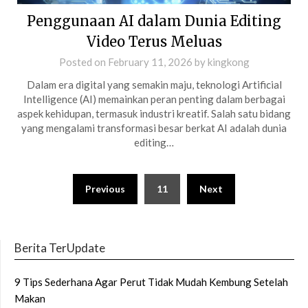
Penggunaan AI dalam Dunia Editing
Video Terus Meluas
Posted on
February 11, 2026
by
kingkong
Dalam era digital yang semakin maju, teknologi Artificial
Intelligence (AI) memainkan peran penting dalam berbagai
aspek kehidupan, termasuk industri kreatif. Salah satu bidang
yang mengalami transformasi besar berkat AI adalah dunia
editing…
Posts
Previous
11
Next
pagination
Berita TerUpdate
9 Tips Sederhana Agar Perut Tidak Mudah Kembung Setelah
Makan