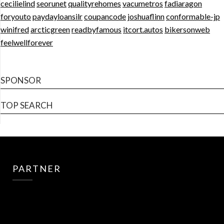
cecilielind
seorunet
qualityrehomes
vacumetros
fadiaragon
foryouto
paydayloansilr
coupancode
joshuaflinn
conformable-jp
winifred
arcticgreen
readbyfamous
itcort.autos
bikersonweb
feelwellforever
SPONSOR
TOP SEARCH
PARTNER