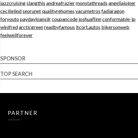
jazzcruising
slangthis
andreafrazier
monstathreads
angeliajoiner
cecilielind
seorunet
qualityrehomes
vacumetros
fadiaragon
foryouto
paydayloansilr
coupancode
joshuaflinn
conformable-jp
winifred
arcticgreen
readbyfamous
itcort.autos
bikersonweb
feelwellforever
SPONSOR
TOP SEARCH
PARTNER