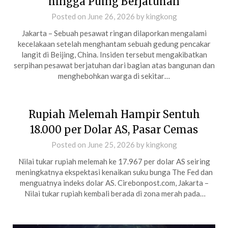
hingga Puing Berjatuhan
Posted on
June 26, 2026
by
kingkong
Jakarta – Sebuah pesawat ringan dilaporkan mengalami
kecelakaan setelah menghantam sebuah gedung pencakar
langit di Beijing, China. Insiden tersebut mengakibatkan
serpihan pesawat berjatuhan dari bagian atas bangunan dan
menghebohkan warga di sekitar…
Rupiah Melemah Hampir Sentuh
18.000 per Dolar AS, Pasar Cemas
Posted on
June 25, 2026
by
kingkong
Nilai tukar rupiah melemah ke 17.967 per dolar AS seiring
meningkatnya ekspektasi kenaikan suku bunga The Fed dan
menguatnya indeks dolar AS. Cirebonpost.com, Jakarta –
Nilai tukar rupiah kembali berada di zona merah pada…