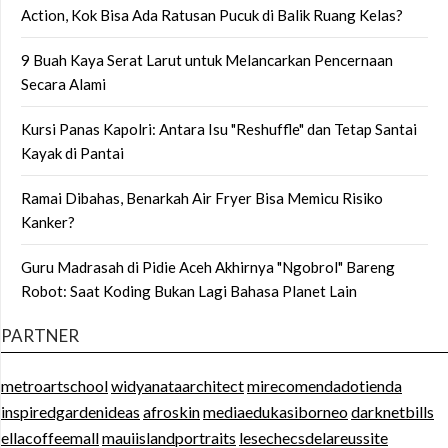
Action, Kok Bisa Ada Ratusan Pucuk di Balik Ruang Kelas?
9 Buah Kaya Serat Larut untuk Melancarkan Pencernaan
Secara Alami
Kursi Panas Kapolri: Antara Isu "Reshuffle" dan Tetap Santai
Kayak di Pantai
Ramai Dibahas, Benarkah Air Fryer Bisa Memicu Risiko
Kanker?
Guru Madrasah di Pidie Aceh Akhirnya "Ngobrol" Bareng
Robot: Saat Koding Bukan Lagi Bahasa Planet Lain
PARTNER
metroartschool
widyanataarchitect
mirecomendadotienda
inspiredgardenideas
afroskin
mediaedukasiborneo
darknetbills
ellacoffeemall
mauiislandportraits
lesechecsdelareussite