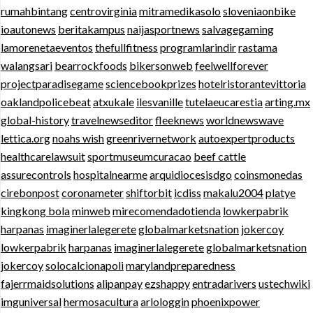
rumahbintang
centrovirginia
mitramedikasolo
sloveniaonbike
ioautonews
beritakampus
naijasportnews
salvagegaming
lamorenetaeventos
thefullfitness
programlarindir
rastama
walangsari
bearrockfoods
bikersonweb
feelwellforever
projectparadisegame
sciencebookprizes
hotelristorantevittoria
oaklandpolicebeat
atxukale
ilesvanille
tutelaeucarestia
arting.mx
global-history
travelnewseditor
fleeknews
worldnewswave
lettica.org
noahs wish
greenrivernetwork
autoexpertproducts
healthcarelawsuit
sportmuseumcuracao
beef cattle
assurecontrols
hospitalnearme
arquidiocesisdgo
coinsmonedas
cirebonpost
coronameter
shiftorbit
icdiss
makalu2004
platye
kingkong bola
minweb
mirecomendadotienda
lowkerpabrik
harpanas
imaginerlalegerete
globalmarketsnation
jokercoy
lowkerpabrik
harpanas
imaginerlalegerete
globalmarketsnation
jokercoy
solocalcionapoli
marylandpreparedness
fajerrmaidsolutions
alipanpay
ezshappy
entradarivers
ustechwiki
imguniversal
hermosacultura
arlologgin
phoenixpower