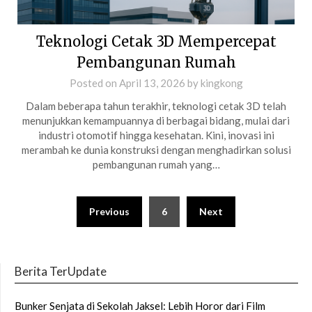
Teknologi Cetak 3D Mempercepat
Pembangunan Rumah
Posted on
April 13, 2026
by
kingkong
Dalam beberapa tahun terakhir, teknologi cetak 3D telah
menunjukkan kemampuannya di berbagai bidang, mulai dari
industri otomotif hingga kesehatan. Kini, inovasi ini
merambah ke dunia konstruksi dengan menghadirkan solusi
pembangunan rumah yang…
Posts
Previous
6
Next
pagination
Berita TerUpdate
Bunker Senjata di Sekolah Jaksel: Lebih Horor dari Film