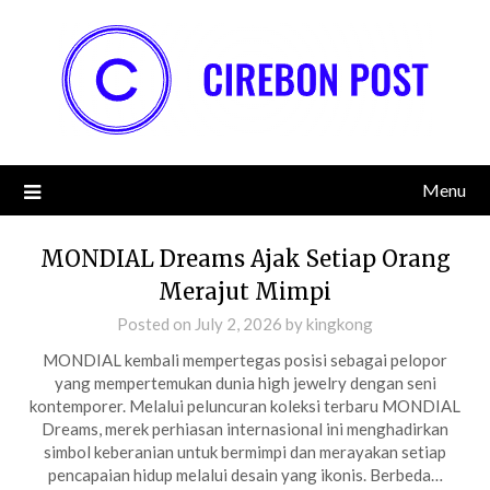
Skip
to
content
Menu
MONDIAL Dreams Ajak Setiap Orang
Merajut Mimpi
Posted on
July 2, 2026
by
kingkong
MONDIAL kembali mempertegas posisi sebagai pelopor
yang mempertemukan dunia high jewelry dengan seni
kontemporer. Melalui peluncuran koleksi terbaru MONDIAL
Dreams, merek perhiasan internasional ini menghadirkan
simbol keberanian untuk bermimpi dan merayakan setiap
pencapaian hidup melalui desain yang ikonis. Berbeda…